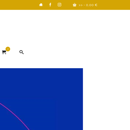
>>
-
0,00
€
0