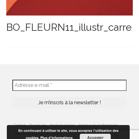
BO_FLEURN11_illustr_carre
Contact
Plan de site
Mentions légales
Politique de confidentialité
En continuant à utiliser le site, vous acceptez l’utilisation des
Conditions Générales de Vente
Accepter
cookies.
Plus d’informations