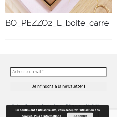
BO_PEZZO2_L_boite_carre
Contact
Plan de site
Mentions légales
Politique de confidentialité
En continuant à utiliser le site, vous acceptez l’utilisation des
Conditions Générales de Vente
Accepter
cookies.
Plus d’informations