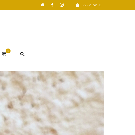
>>
-
0,00
€
0