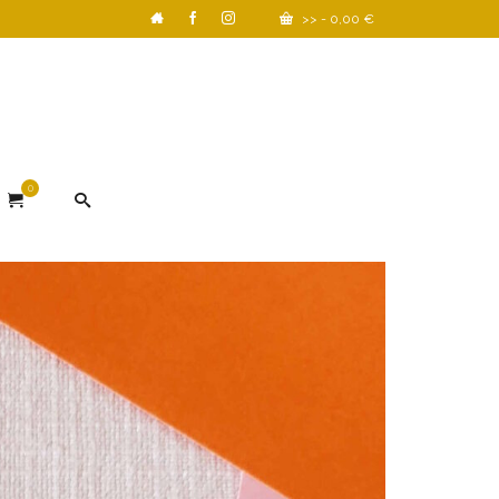
>>
-
0,00
€
0