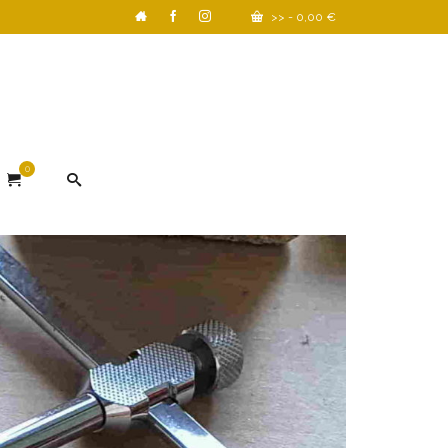
>>
-
0,00
€
0