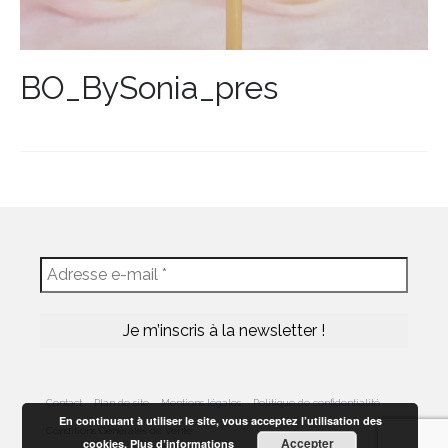
BO_BySonia_pres
Contact
Plan de site
Mentions légales
Politique de confidentialité
En continuant à utiliser le site, vous acceptez l’utilisation des
Conditions Générales de Vente
Accepter
cookies.
Plus d’informations