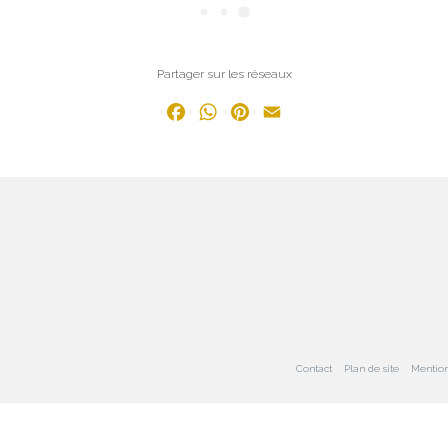
Partager sur les réseaux
Facebook
WhatsApp
Pinterest
Email
Contact
Plan de site
Mention