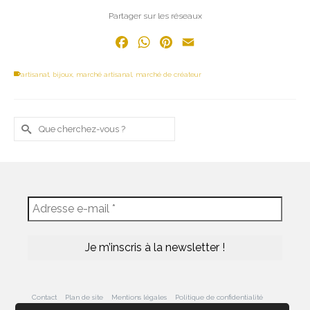
Partager sur les réseaux
Facebook
WhatsApp
Pinterest
Email
artisanat
,
bijoux
,
marché artisanal
,
marché de créateur
Rechercher :
Contact
Plan de site
Mentions légales
Politique de confidentialité