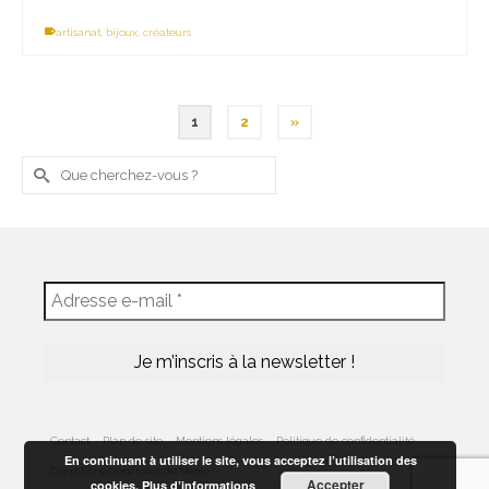
artisanat
,
bijoux
,
créateurs
1
2
»
Rechercher :
Contact
Plan de site
Mentions légales
Politique de confidentialité
En continuant à utiliser le site, vous acceptez l’utilisation des
Conditions Générales de Vente
Accepter
cookies.
Plus d’informations