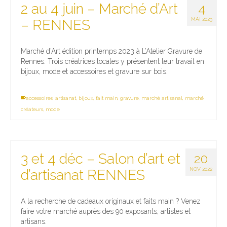
2 au 4 juin – Marché d’Art
4
MAI 2023
– RENNES
Marché d’Art édition printemps 2023 à L’Atelier Gravure de
Rennes. Trois créatrices locales y présentent leur travail en
bijoux, mode et accessoires et gravure sur bois.
accessoires
,
artisanat
,
bijoux
,
fait main
,
gravure
,
marché artisanal
,
marché
créateurs
,
mode
3 et 4 déc – Salon d’art et
20
NOV 2022
d’artisanat RENNES
A la recherche de cadeaux originaux et faits main ? Venez
faire votre marché auprès des 90 exposants, artistes et
artisans.