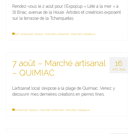
Rendez-vous le 2 août pour l’Expop’up « L’été à la mer » à
St Briac, avenue de la Houle. Artistes et créatrices exposent
sur la terrasse de la Tchanquetas.
art
,
artisanat
,
bijoux
,
marché artisanal
,
marché créateurs
7 août – Marché artisanal
16
JUIL 2023
– QUIMIAC
L’artisanat local s’expose à la plage de Quimiac. Venez y
découvrir mes dernières créations en pierres fines.
artisanat
,
bijoux
,
marché artisanal
,
marché créateurs