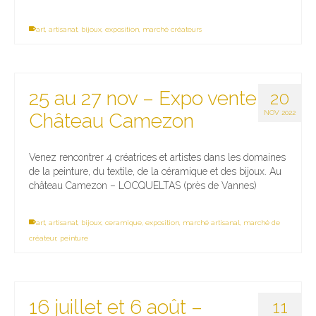
art
,
artisanat
,
bijoux
,
exposition
,
marché créateurs
25 au 27 nov – Expo vente
20
NOV 2022
Château Camezon
Venez rencontrer 4 créatrices et artistes dans les domaines
de la peinture, du textile, de la céramique et des bijoux. Au
château Camezon – LOCQUELTAS (près de Vannes)
art
,
artisanat
,
bijoux
,
ceramique
,
exposition
,
marché artisanal
,
marché de
créateur
,
peinture
16 juillet et 6 août –
11