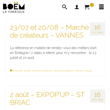
0
23/07 et 20/08 – Marché
16
JUIL 2023
de créateurs – VANNES
La référence en matière de rendez-vous des métiers d’art
en Bretagne ! 2 dates à retenir pour m’y rencontrer : le 23
juillet et 20 août
artisanat
,
bijoux
,
marché artisanal
,
marché créateurs
,
Pièces uniques
2 août – EXPOP’UP – ST
16
JUIL 2023
BRIAC