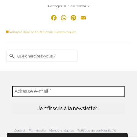
Partager sur les réseaux
Facebook
WhatsApp
Pinterest
Email
artisanat
,
doré or fin
,
fait main
,
Pièces uniques
Rechercher :
Contact
Plan de site
Mentions légales
Politique de confidentialité