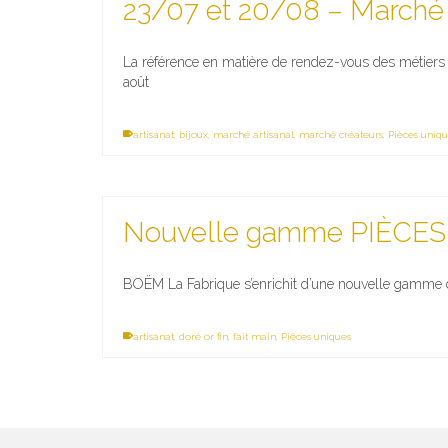
23/07 et 20/08 – Marché
La référence en matière de rendez-vous des métiers d’a
août
artisanat
,
bijoux
,
marché artisanal
,
marché créateurs
,
Pièces uniqu
Nouvelle gamme PIÈCE
BOËM La Fabrique s’enrichit d’une nouvelle gamme d
artisanat
,
doré or fin
,
fait main
,
Pièces uniques