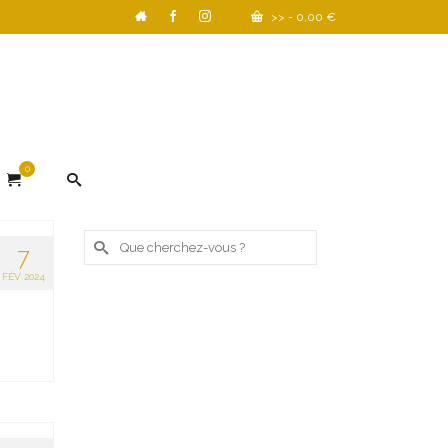
>>
-
0,00
€
0
Rechercher :
7
FÉV 2024