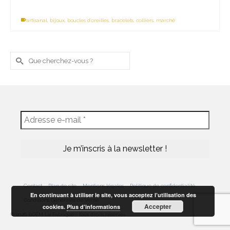
artisanal
,
bijoux
,
boucles d'oreilles
,
bracelets
,
colliers
,
marché
Rechercher :
Contact
Plan de site
Mentions légales
Politique de confidentialité
En continuant à utiliser le site, vous acceptez l’utilisation des
Conditions Générales de Vente
Accepter
cookies.
Plus d’informations
© 2026 BOËM La Fabrique - tous droits réservés