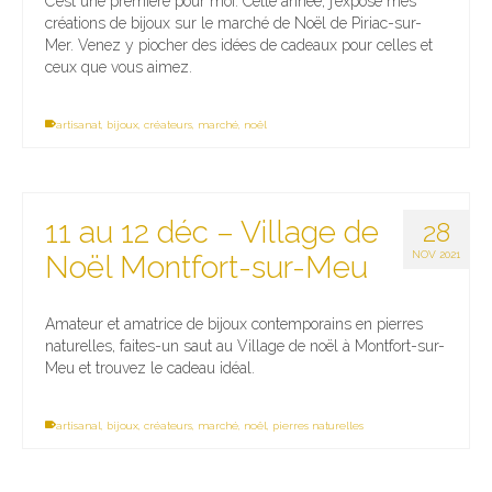
C’est une première pour moi. Cette année, j’expose mes
créations de bijoux sur le marché de Noël de Piriac-sur-
Mer. Venez y piocher des idées de cadeaux pour celles et
ceux que vous aimez.
artisanat
,
bijoux
,
créateurs
,
marché
,
noël
11 au 12 déc – Village de
28
NOV 2021
Noël Montfort-sur-Meu
Amateur et amatrice de bijoux contemporains en pierres
naturelles, faites-un saut au Village de noël à Montfort-sur-
Meu et trouvez le cadeau idéal.
artisanal
,
bijoux
,
créateurs
,
marché
,
noël
,
pierres naturelles