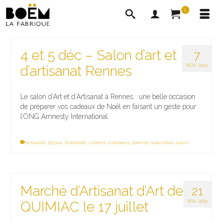
0
4 et 5 déc – Salon d’art et
7
NOV 2021
d’artisanat Rennes
Le salon d’Art et d’Artisanat à Rennes : une belle occasion
de préparer vos cadeaux de Noël en faisant un geste pour
l’ONG Amnesty International.
artisanat
,
bijoux
,
bracelets
,
colliers
,
créateurs
,
pierres naturelles
,
salon
Marché d’Artisanat d’Art de
21
MAI 2021
QUIMIAC le 17 juillet