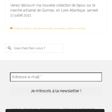
Venez découvrir ma nouvelle collection de bijoux sur le
marché artisanal de Quimiac, en Loire Atlantique, samedi
17 juillet 2021.
artisanal
,
bijoux
,
boucles d'oreilles
,
bracelets
,
colliers
,
marché
Rechercher :
Contact
Plan de site
Mentions légales
Politique de confidentialité