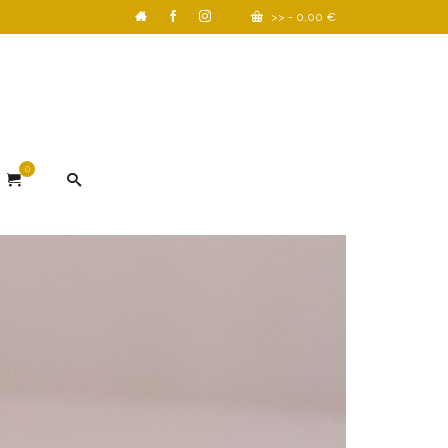
>>
-
0,00
€
0