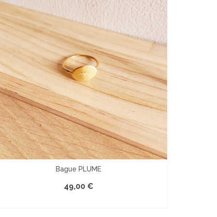
Bague PLUME
49,00
€
PERSONNALISER
Ce