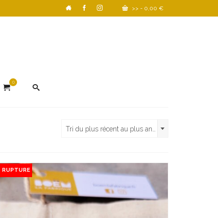
>>
-
0,00
€
0
Tri du plus récent au plus ancien
N RUPTURE