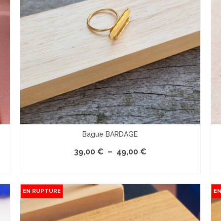
Bague BARDAGE
Plage
39,00
€
–
49,00
€
de
PERSONNALISER
prix :
Ce
39,00 €
produit
à
EN RUPTURE
E
a
49,00 €
plusieurs
variations.