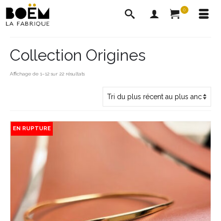
0
Collection Origines
Trié
Affichage de 1–12 sur 22 résultats
du
plus
récent
au
plus
EN RUPTURE
ancien