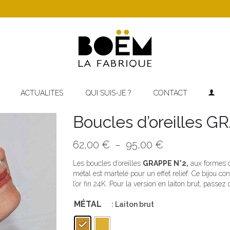
ACTUALITES
QUI SUIS-JE ?
CONTACT
Boucles d’oreilles 
Plage
62,00
€
–
95,00
€
de
prix :
Les boucles d’oreilles
GRAPPE N°2,
aux formes o
62,00 €
métal est martelé pour un effet relief. Ce bijou co
à
l’or fin 24K. Pour la version en laiton brut, pass
95,00 €
MÉTAL
: Laiton brut