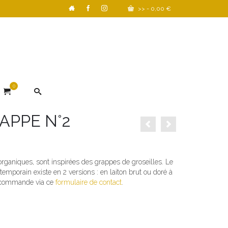
>>
-
0,00
€
0
GRAPPE N°2
rganiques, sont inspirées des grappes de groseilles. Le
ntemporain existe en 2 versions : en laiton brut ou doré à
ez commande via ce
formulaire de contact
.