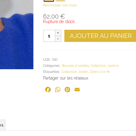
Réinitialiser vos choix
62,00
€
Rupture de stock
quantité
AJOUTER AU PANIER
de
Boucles
d'oreilles
GRAPPE
UGS :
ND
N°2
Catégories :
Boucles d'oreilles
,
Collection Jardins
Étiquettes :
Collection Jardin
,
Doré à l'or fin
Partager sur les réseaux
Facebook
WhatsApp
Pinterest
Email
es