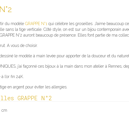
 N°2
rtir du modèle
GRAPPE N°1
qui célèbre les groseilles. J’aime beaucoup cet
le sans la tige verticale. Côté style, on est sur un bijou contemporain ave
s GRAPPE N°2 auront beaucoup de présence. Elles font partie de ma collect
rut. A vous de choisir.
 dessiné le modèle à main levée pour apporter de la douceur et du naturel
UES, j’ai façonné ces bijoux à la main dans mon atelier à Rennes, depui
à l’or fin 24K.
 tige en argent pour éviter les allergies.
illes GRAPPE N°2
 4 cm