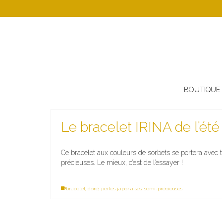
BOUTIQUE
Le bracelet IRINA de l’été
Ce bracelet aux couleurs de sorbets se portera avec t
précieuses. Le mieux, c’est de l’essayer !
bracelet
,
doré
,
perles japonaises
,
semi-précieuses