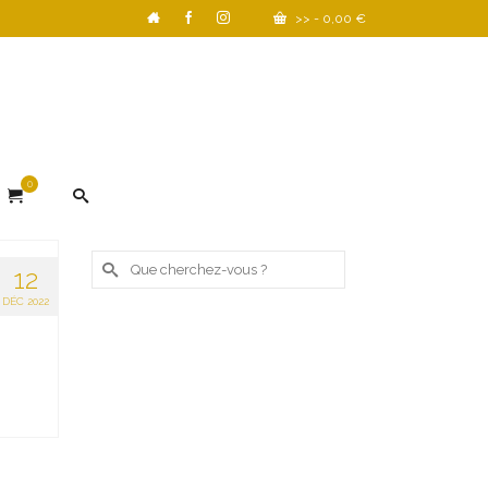
>>
-
0,00
€
0
Rechercher :
12
DÉC 2022