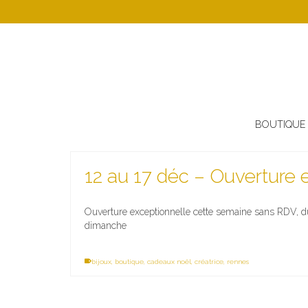
BOUTIQUE
12 au 17 déc – Ouverture 
Ouverture exceptionnelle cette semaine sans RDV, du
dimanche
bijoux
,
boutique
,
cadeaux noël
,
créatrice
,
rennes